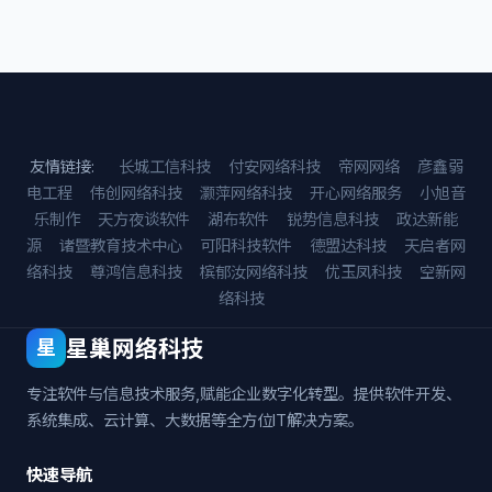
友情链接:
长城工信科技
付安网络科技
帝网网络
彦鑫弱
电工程
伟创网络科技
灏萍网络科技
开心网络服务
小旭音
乐制作
天方夜谈软件
湖布软件
锐势信息科技
政达新能
源
诸暨教育技术中心
可阳科技软件
德盟达科技
天启者网
络科技
尊鸿信息科技
槟郁汝网络科技
优玉凤科技
空新网
络科技
星巢网络科技
星
专注软件与信息技术服务,赋能企业数字化转型。提供软件开发、
系统集成、云计算、大数据等全方位IT解决方案。
快速导航