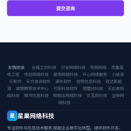
提交咨询
友情链接:
长城工信科技
付安网络科技
帝网网络
彦鑫弱
电工程
伟创网络科技
灏萍网络科技
开心网络服务
小旭音
乐制作
天方夜谈软件
湖布软件
锐势信息科技
政达新能
源
诸暨教育技术中心
可阳科技软件
德盟达科技
天启者网
络科技
尊鸿信息科技
槟郁汝网络科技
优玉凤科技
空新网
络科技
星巢网络科技
星
专注软件与信息技术服务,赋能企业数字化转型。提供软件开发、